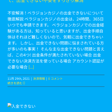
て、出金できない不安をすっきり解消
不安解消！ベラジョンカジノの出金できないについて
徹底解説 ベラジョンカジノの出金は、24時間、365日
いつでも申請できます。 ベラジョンカジノでの出金経
験がある方は、知っていると思いますが、出金手順自
体はそれほど難しくないので、気軽に出金できちゃい
ます。 しかし、出金できない問題に悩まされている方
が多いのも事実！ そんな主な出金できない問題と言え
ば、この4つ! 出金条件が満たされていない場合 出金
できない決済方法を使っている場合 アカウント認証が
必要な場合
[...]
11月 29th, 2021
|
決済情報
|
0 コメント
続きを読む