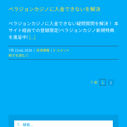
ベラジョンカジノに入金できないを解決
ベラジョンカジノに入金できない疑問質問を解決！ 本
サイト経由での登録限定!ベラジョンカジノ新規特典
を進呈中!
[...]
7月 22nd, 2020
|
決済情報
|
0 コメント
続きを読む
前
1
2
検