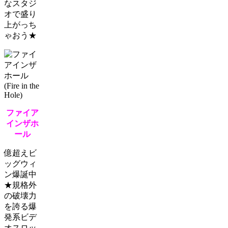
なスタジ
オで盛り
上がっち
ゃおう★
ファイア
インザホ
ール
億超えビ
ッグウィ
ン爆誕中
★規格外
の破壊力
を誇る爆
発系ビデ
オスロッ