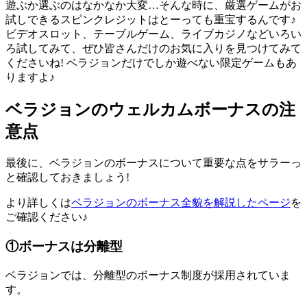
遊ぶか選ぶのはなかなか大変…そんな時に、厳選ゲームがお
試しできるスピンクレジットはとーっても重宝するんです♪
ビデオスロット、テーブルゲーム、ライブカジノなどいろい
ろ試してみて、ぜひ皆さんだけのお気に入りを見つけてみて
くださいね! ベラジョンだけでしか遊べない限定ゲームもあ
りますよ♪
ベラジョンのウェルカムボーナスの注
意点
最後に、ベラジョンのボーナスについて重要な点をサラーっ
と確認しておきましょう!
より詳しくは
ベラジョンのボーナス全貌を解説したページ
を
ご確認ください♪
①ボーナスは分離型
ベラジョンでは、分離型のボーナス制度が採用されていま
す。