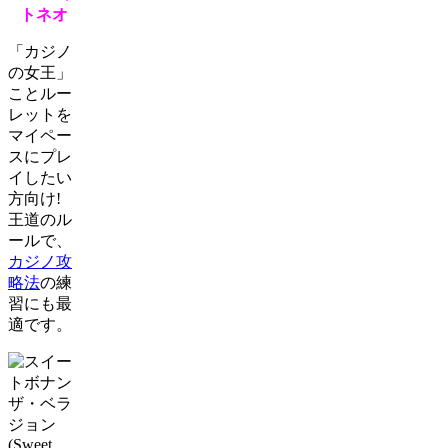
トネオ
「カジノ
の女王」
ことルー
レットを
マイペー
スにプレ
イしたい
方向け!
王道のル
ールで、
カジノ攻
略法
の練
習にも最
適です。