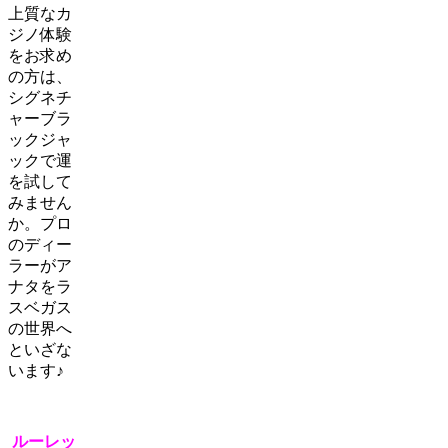
上質なカ
ジノ体験
をお求め
の方は、
シグネチ
ャーブラ
ックジャ
ックで運
を試して
みません
か。プロ
のディー
ラーがア
ナタをラ
スベガス
の世界へ
といざな
います♪
ルーレッ