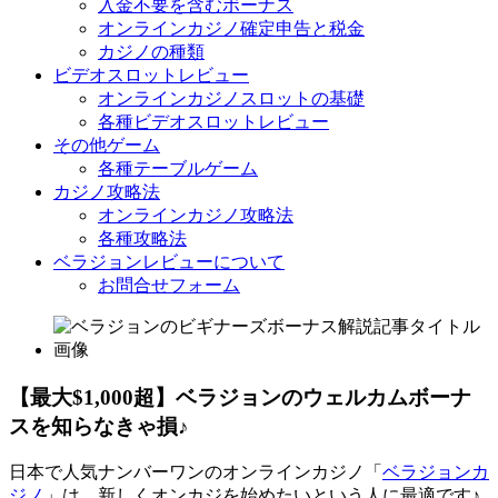
入金不要を含むボーナス
オンラインカジノ確定申告と税金
カジノの種類
ビデオスロットレビュー
オンラインカジノスロットの基礎
各種ビデオスロットレビュー
その他ゲーム
各種テーブルゲーム
カジノ攻略法
オンラインカジノ攻略法
各種攻略法
ベラジョンレビューについて
お問合せフォーム
【最大$1,000超】ベラジョンのウェルカムボーナ
スを知らなきゃ損♪
日本で人気ナンバーワンのオンラインカジノ「
ベラジョンカ
ジノ
」は、新しくオンカジを始めたいという人に最適です♪