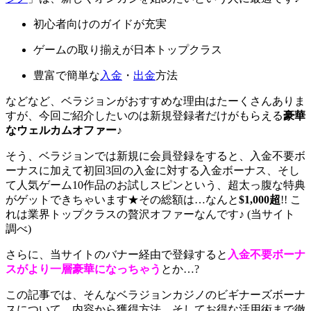
初心者向けのガイドが充実
ゲームの取り揃えが日本トップクラス
豊富で簡単な
入金
・
出金
方法
などなど、ベラジョンがおすすめな理由はたーくさんありま
すが、今回ご紹介したいのは新規登録者だけがもらえる
豪華
なウェルカムオファー
♪
そう、ベラジョンでは新規に会員登録をすると、入金不要ボ
ーナスに加えて初回3回の入金に対する入金ボーナス、そし
て人気ゲーム10作品のお試しスピンという、超太っ腹な特典
がゲットできちゃいます★その総額は…なんと
$1,000超
!! こ
れは業界トップクラスの贅沢オファーなんです♪ (当サイト
調べ)
さらに、当サイトのバナー経由で登録すると
入金不要ボーナ
スがより一層豪華になっちゃう
とか…?
この記事では、そんなベラジョンカジノのビギナーズボーナ
スについて、内容から獲得方法、そしてお得な活用術まで徹