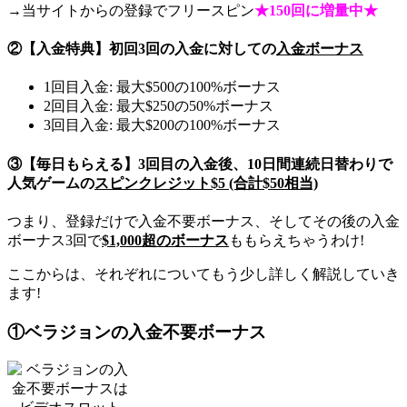
→当サイトからの登録でフリースピン
★150回に増量中★
②【入金特典】初回3回の入金に対しての
入金ボーナス
1回目入金: 最大$500の100%ボーナス
2回目入金: 最大$250の50%ボーナス
3回目入金: 最大$200の100%ボーナス
③【毎日もらえる】3回目の入金後、10日間連続日替わりで
人気ゲームの
スピンクレジット$5 (合計$50相当)
つまり、登録だけで入金不要ボーナス、そしてその後の入金
ボーナス3回で
$1,000超のボーナス
ももらえちゃうわけ!
ここからは、それぞれについてもう少し詳しく解説していき
ます!
①ベラジョンの入金不要ボーナス