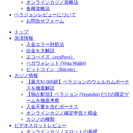
オンラインカジノ攻略法
各種攻略法
ベラジョンレビューについて
お問合せフォーム
トップ
決済情報
入金エラー対処法
出金を大解説
エコぺイズ（ecoPayz）
ベガウォレット (Vega Wallet)
ビットコイン（Bitcoin）
カジノ情報
【最大$1,000超】ベラジョンのウェルカムボーナ
スを徹底解説
【独占配信】ベラジョン (Verajohn) だけの限定ゲ
ームを徹底考察
入金不要を含むボーナス
オンラインカジノ確定申告と税金
カジノの種類
ビデオスロットレビュー
オンラインカジノスロットの基礎