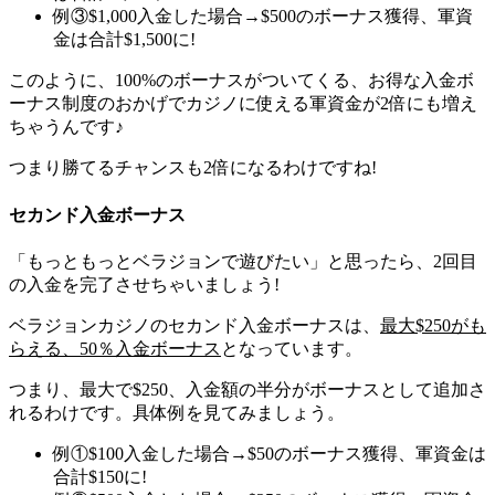
例③$1,000入金した場合→$500のボーナス獲得、軍資
金は合計$1,500に!
このように、100%のボーナスがついてくる、お得な入金ボ
ーナス制度のおかげでカジノに使える軍資金が2倍にも増え
ちゃうんです♪
つまり勝てるチャンスも2倍になるわけですね!
セカンド入金ボーナス
「もっともっとベラジョンで遊びたい」と思ったら、2回目
の入金を完了させちゃいましょう!
ベラジョンカジノのセカンド入金ボーナスは、
最大$250がも
らえる、50％入金ボーナス
となっています。
つまり、最大で$250、入金額の半分がボーナスとして追加さ
れるわけです。具体例を見てみましょう。
例①$100入金した場合→$50のボーナス獲得、軍資金は
合計$150に!