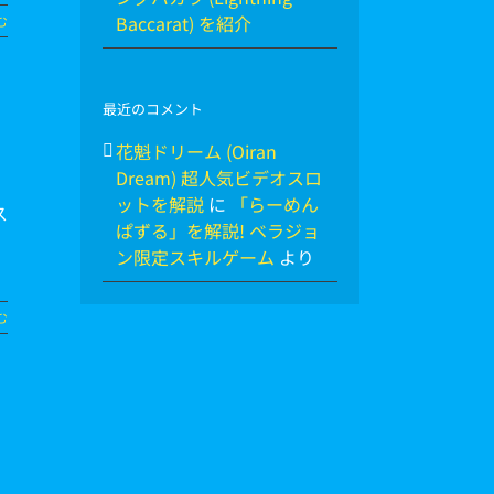
Baccarat) を紹介
む
最近のコメント
花魁ドリーム (Oiran
Dream) 超人気ビデオスロ
ットを解説
に
「らーめん
ス
ぱずる」を解説! ベラジョ
ン限定スキルゲーム
より
む