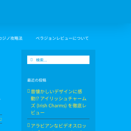
カジノ攻略法
ベラジョンレビューについて
検
索
…
最近の投稿
昔懐かしいデザインに感
る
動⁉ アイリッシュチャーム
ズ (Irish Charms) を徹底レ
ビュー
む
アラビアンなビデオスロッ