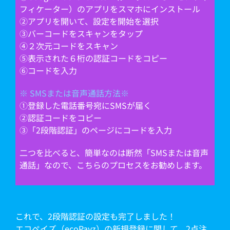
フィケーター）のアプリをスマホにインストール
➁アプリを開いて、設定を開始を選択
➂バーコードをスキャンをタップ
④２次元コードをスキャン
➄表示された６桁の認証コードをコピー
⑥コードを入力
※ SMSまたは音声通話方法※
①登録した電話番号宛にSMSが届く
➁認証コードをコピー
➂「2段階認証」のページにコードを入力
二つを比べると、簡単なのは断然「SMSまたは音声
通話」なので、こちらのプロセスをお勧めします。
これで、2段階認証の設定も完了しました！
エコペイズ（ecoPayz）の新規登録に関して、2点注