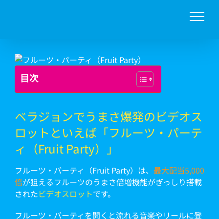
Skip
to
content
目次
ベラジョンでうまさ爆発のビデオス
ロットといえば「フルーツ・パーテ
ィ（Fruit Party）」
フルーツ・パーティ（Fruit Party）は、
最大配当5,000
倍
が狙えるフルーツのうまさ倍増機能がぎっしり搭載
された
ビデオスロット
です。
フルーツ・パーティを開くと流れる音楽やリールに登