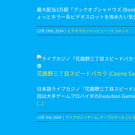
最大配当3万超「ブックオブシャドウズ (Book 
ょっとホラー系ビデオスロットを攻めたい気分。
12月 19th, 2024
|
ビデオスロットレビュー
|
0 コメント
 ライブカジ
花路野三丁目スピードバカラ (Casino Sanc
日本語ライブカジノ「花路野三丁目スピードバカラ (Cas
回は大手ゲームプロバイダのEvolution 
[...]
12月 3rd, 2024
|
ライブカジノゲーム
,
テーブルゲーム
|
0 