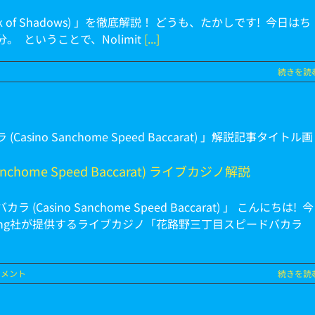
of Shadows) 」を徹底解説！ どうも、たかしです! 今日はち
 ということで、Nolimit
[...]
続きを読
home Speed Baccarat) ライブカジノ解説
ino Sanchome Speed Baccarat) 」 こんにちは! 今
Gaming社が提供するライブカジノ「花路野三丁目スピードバカラ
コメント
続きを読