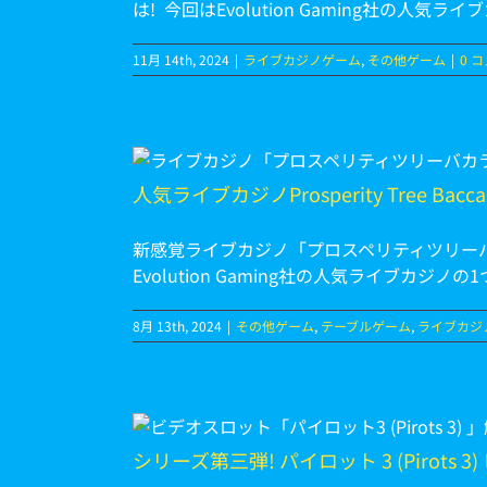
は! 今回はEvolution Gaming社の人
11月 14th, 2024
|
ライブカジノゲーム
,
その他ゲーム
|
0 
プロスペリティ
人気ライブカジノProsperity Tree Ba
新感覚ライブカジノ「プロスペリティツリーバカラ (Pro
Evolution Gaming社の人気ライブカジノの
8月 13th, 2024
|
その他ゲーム
,
テーブルゲーム
,
ライブカジ
 3) ビデオ
シリーズ第三弾! パイロット 3 (Pirots