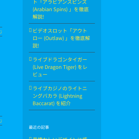
ト「アラビアンスピンズ
(Arabian Spins) 」を徹底
解説!
ビデオスロット「アウト
む
ロー (Outlaw) 」を徹底解
説!
ライブドラゴンタイガー
(Live Dragon Tiger) をレ
ビュー
ライブカジノのライトニ
ングバカラ (Lightning
Baccarat) を紹介
む
最近の記事