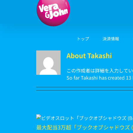
Skip
to
content
トップ
決済情報
About
Takashi
この作成者は詳細を入力してい
So far Takashi has created 13 
ws) 」を
最大配当3万超「ブックオブシャドウズ (Boo