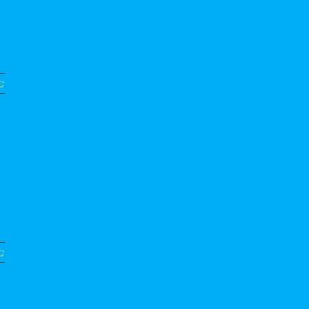
リ
む
む