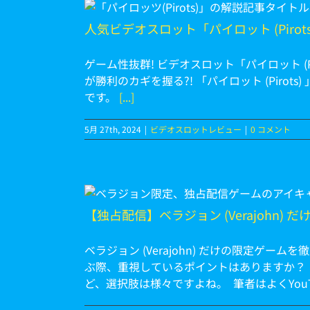
とボーナスゲー
人気ビデオスロット「パイロット (Piro
ー
ゲーム性抜群! ビデオスロット「パイロット (P
が勝利のカギを握る?! 「パイロット (Piro
です。
[...]
5月 27th, 2024
|
ビデオスロットレビュー
|
0 コメント
john) だ
考察
【独占配信】ベラジョン (Verajohn)
ベラジョン (Verajohn) だけの限定ゲ
ぶ際、重視しているポイントはありますか？
ど、選択肢は様々ですよね。 筆者はよくYouTubeや