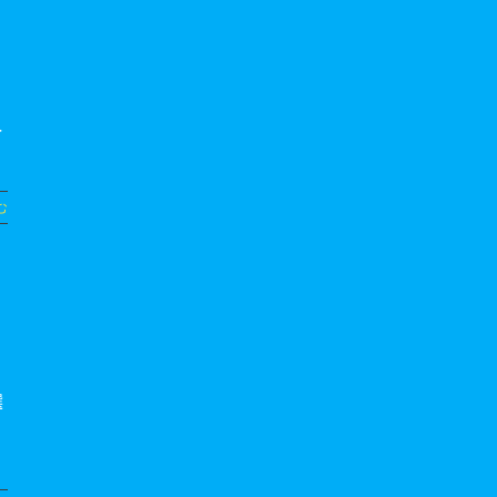
ト
む
選