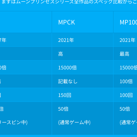
、まずはムーンプリンセスシリーズ全作品のスペック比較から
MPCK
MP10
17年
2021年
2021年
高
最高
00倍
15000倍
15000
倍
記載なし
100倍
回
150回
100回
0倍
50倍
50倍
リースピン中)
(通常ゲーム中)
(通常ゲ