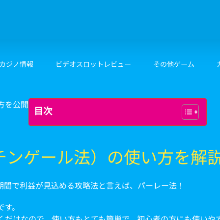
カジノ情報
ビデオスロットレビュー
その他ゲーム
目次
チンゲール法）の使い方を解
期間で利益が見込める攻略法と言えば、パーレー法！
です。
くだけなので、使い方もとても簡単で、初心者の方にも使いや