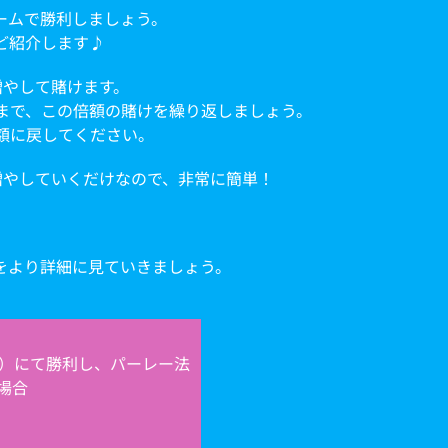
ームで勝利しましょう。
ど紹介します♪
増やして賭けます。
まで、この倍額の賭けを繰り返しましょう。
額に戻してください。
増やしていくだけなので、非常に簡単！
をより詳細に見ていきましょう。
所）にて勝利し、パーレー法
場合