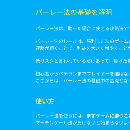
パーレー法の基礎を解明
パーレー法は、勝った場合に使える攻略法で
パーレー法のルールは、勝利した次のゲーム
連勝が続くことで、利益を大きく増やすこと
低リスクと言われているだけあって、負けた
初心者からベテランまでプレイヤーを選ばな
ここからは、パーレー法の基礎中の基礎とな
使い方
パーレー法を使うには、
まずゲームに勝つこ
マーチンゲール法が負けないと始まらないよ