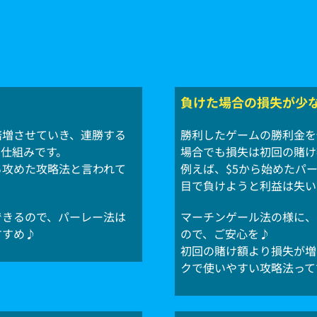
。
負けた場合の損失が少
倍増させていき、連勝する
勝利したゲームの勝利金を
仕組みです。
場合でも損失は初回の賭け
る攻めた攻略法と言われて
例えば、$5から始めたパ
目で負けようと利益は失い
できるので、パーレー法は
マーチンゲール法の様に、
すすめ♪
ので、ご安心を♪
初回の賭け額より損失が増
クで使いやすい攻略法って