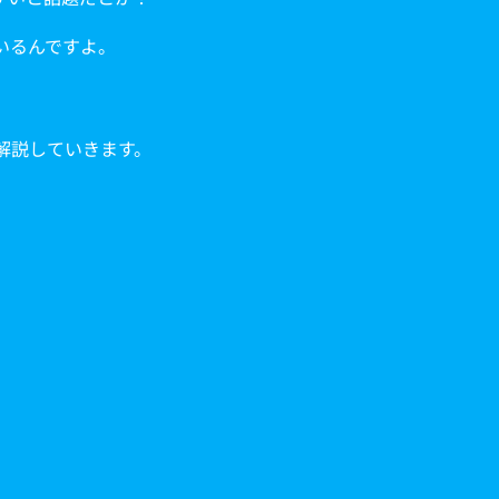
いるんですよ。
。
解説していきます。