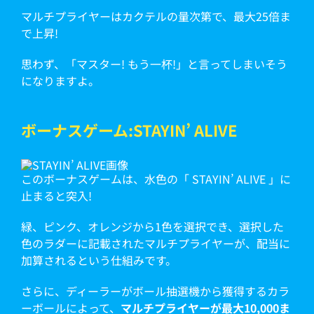
マルチプライヤーはカクテルの量次第で、最大25倍ま
で上昇!
思わず、「マスター! もう一杯!」と言ってしまいそう
になりますよ。
ボーナスゲーム:STAYIN’ ALIVE
このボーナスゲームは、水色の「 STAYIN’ ALIVE 」に
止まると突入!
緑、ピンク、オレンジから1色を選択でき、選択した
色のラダーに記載されたマルチプライヤーが、配当に
加算されるという仕組みです。
さらに、ディーラーがボール抽選機から獲得するカラ
ーボールによって、
マルチプライヤーが最大10,000ま