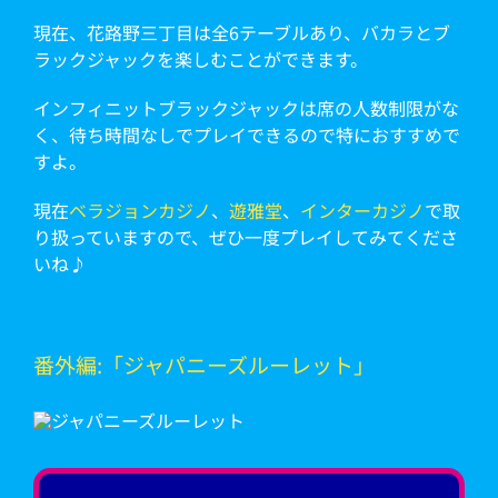
現在、花路野三丁目は全6テーブルあり、バカラとブ
ラックジャックを楽しむことができます。
インフィニットブラックジャックは席の人数制限がな
く、待ち時間なしでプレイできるので特におすすめで
すよ。
現在
ベラジョンカジノ
、
遊雅堂
、
インターカジノ
で取
り扱っていますので、ぜひ一度プレイしてみてくださ
いね♪
番外編:「ジャパニーズルーレット」