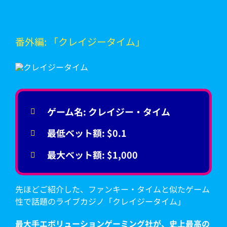
番外編: 「クレイジータイム」
ゲーム名: クレイジー・タイム
最低ベット額: $0.1
最大ベット額: $1,000
先ほどご紹介した、ファンキー・タイムと似たゲーム
性で話題のライブカジノ「クレイジータイム」
最大手エボリューションゲーミング社が、史上最高の