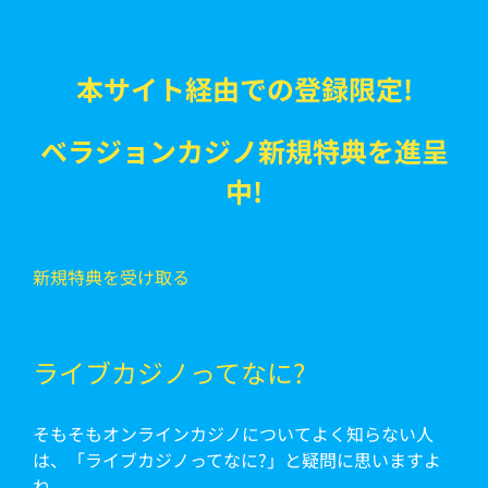
本サイト経由での登録限定!
ベラジョンカジノ新規特典を進呈
中!
新規特典を受け取る
ライブカジノってなに?
そもそもオンラインカジノについてよく知らない人
は、「ライブカジノってなに?」と疑問に思いますよ
ね。