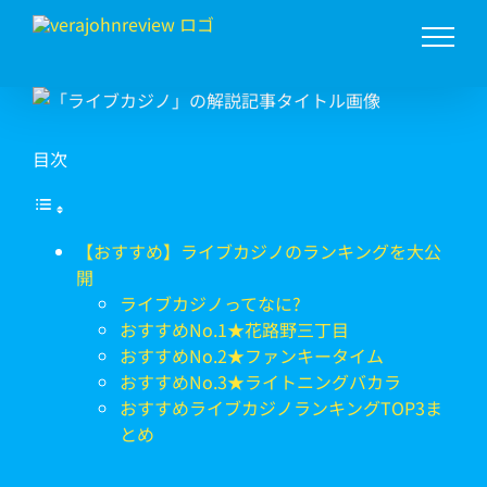
Skip
to
content
目次
【おすすめ】ライブカジノのランキングを大公
開
ライブカジノってなに?
おすすめNo.1★花路野三丁目
おすすめNo.2★ファンキータイム
おすすめNo.3★ライトニングバカラ
おすすめライブカジノランキングTOP3ま
とめ