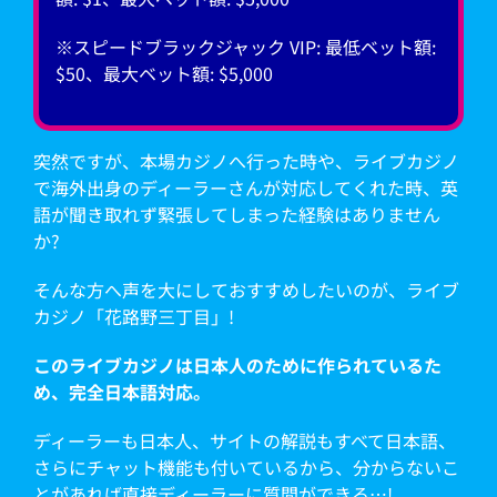
※スピードブラックジャック VIP: 最低ベット額:
$50、最大ベット額: $5,000
突然ですが、本場カジノへ行った時や、ライブカジノ
で海外出身のディーラーさんが対応してくれた時、英
語が聞き取れず緊張してしまった経験はありません
か?
そんな方へ声を大にしておすすめしたいのが、ライブ
カジノ「花路野三丁目」!
このライブカジノは日本人のために作られているた
め、完全日本語対応。
ディーラーも日本人、サイトの解説もすべて日本語、
さらにチャット機能も付いているから、分からないこ
とがあれば直接ディーラーに質問ができる…!